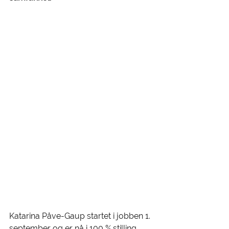
Katarina Påve-Gaup startet i jobben 1. 
september og er nå i 100 % stilling 