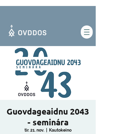
Guovdageaidnu 2043
- seminára
tir. 21. nov.
  |  
Kautokeino