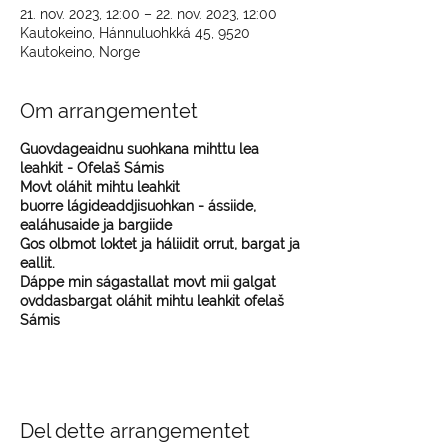
21. nov. 2023, 12:00 – 22. nov. 2023, 12:00
Kautokeino, Hánnuluohkká 45, 9520
Kautokeino, Norge
Om arrangementet
Guovdageaidnu suohkana mihttu lea
leahkit - Ofelaš Sámis
Movt oláhit mihtu leahkit
buorre lágideaddjisuohkan - ássiide,
ealáhusaide ja bargiide
Gos olbmot loktet ja háliidit orrut, bargat ja
eallit.
Dáppe min ságastallat movt mii galgat
ovddasbargat oláhit mihtu leahkit ofelaš
Sámis
Del dette arrangementet