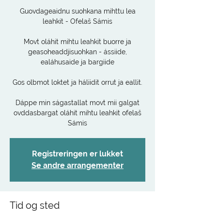
Guovdageaidnu suohkana mihttu lea
leahkit - Ofelaš Sámis
Movt oláhit mihtu leahkit buorre ja
geasoheaddjisuohkan - ássiide,
ealáhusaide ja bargiide
Gos olbmot loktet ja háliidit orrut ja eallit.
Dáppe min ságastallat movt mii galgat
ovddasbargat oláhit mihtu leahkit ofelaš
Sámis
Registreringen er lukket
Se andre arrangementer
Tid og sted