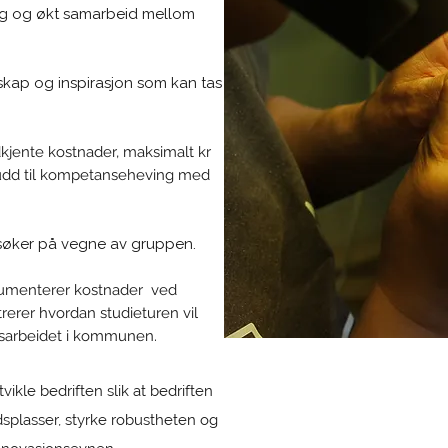
ng og økt samarbeid mellom
nskap og inspirasjon som kan tas
dkjente kostnader, maksimalt kr
skudd til kompetanseheving med
 søker på vegne av gruppen.
okumenterer kostnader ved
erer hvordan studieturen vil
ngsarbeidet i kommunen.
vikle bedriften slik at bedriften
dsplasser, styrke robustheten og