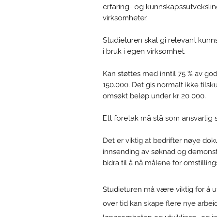
erfaring- og kunnskapssutveksli
virksomheter.
Studieturen skal gi relevant kun
i bruk i egen virksomhet.
Kan støttes med inntil 75 % av go
150.000. Det gis normalt ikke til
omsøkt beløp under kr 20 000.
Ett foretak må stå som ansvarlig
Det er viktig at bedrifter nøye d
innsending av søknad og demonstr
bidra til å nå målene for omstilli
​Studieturen
må være viktig for å ut
over tid kan skape flere nye arbei