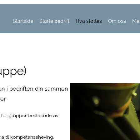
Startside
Starte bedrift
Hva støttes
Om oss
Me
uppe)
en i bedriften din sammen
ter
er for grupper bestående av
ra til kompetanseheving,