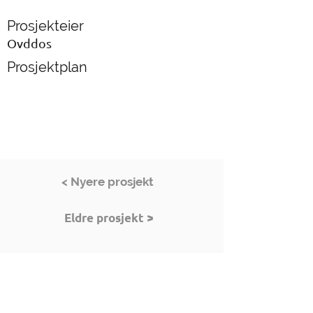
Prosjekteier
Ovddos
Prosjektplan
< Nyere prosjekt
Eldre prosjekt >
Besøk oss
Bredbuktnesveien 50B