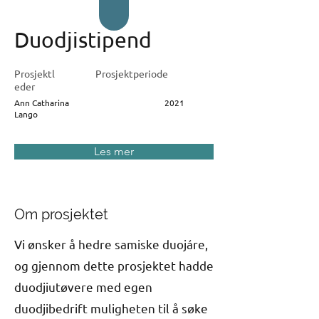
Duodjistipend
Prosjektl
Prosjektperiode
eder
Ann Catharina
2021
Lango
Les mer
Om prosjektet
Vi ønsker å hedre samiske duojáre,
og gjennom dette prosjektet hadde
duodjiutøvere med egen
duodjibedrift muligheten til å søke