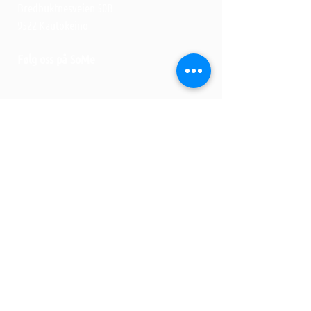
Bredbuktnesveien 50B
9522 Kautokeino
Følg oss på SoMe
Personvernerklæring
Kontakt oss
E-post:
post@ovddos.com
Tlf:
+47 70309834
Ovddos AS, org.nr
924 599 049
Om Ovddos