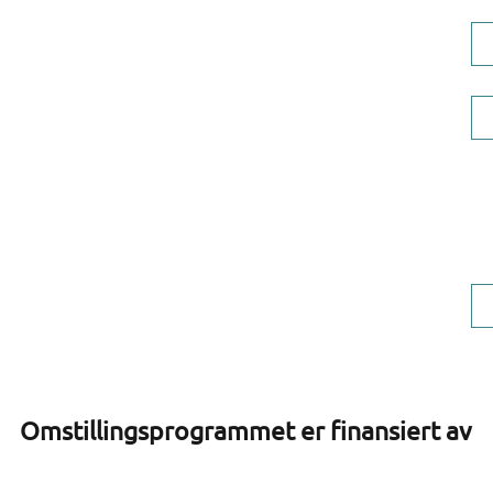
Tlf: +47 70309834
Ovddos AS, org.nr 924 599 049
Omstillingsprogrammet er finansiert av