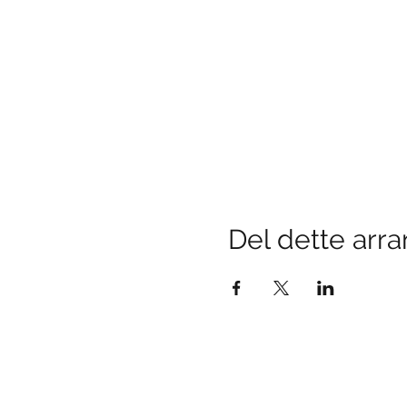
Del dette arr
Besøk oss
Bredbuktnesveien 50B