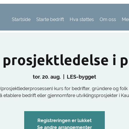
Startside
Starte bedrift
Hva støttes
Om oss
Me
 prosjektledelse i 
tor. 20. aug.
  |  
LES-bygget
(prosjektlederprosessen) kurs for bedrifter, gründere og fol
å etablere bedrift eller gjennomføre utviklingsprosjekter i Ka
Registreringen er lukket
Se andre arrangementer