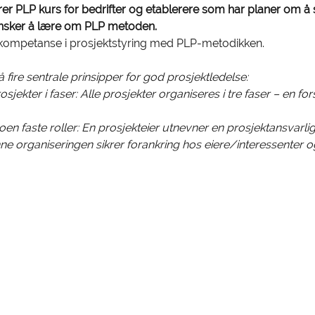
r PLP kurs for bedrifter og etablerere som har planer om å 
nsker å lære om PLP metoden.
kompetanse i prosjektstyring med PLP-metodikken.
ire sentrale prinsipper for god prosjektledelse:
jekter i faser: Alle prosjekter organiseres i tre faser – en for
n faste roller: En prosjekteier utnevner en prosjektansvarlig (PA
nne organiseringen sikrer forankring hos eiere/interessenter o