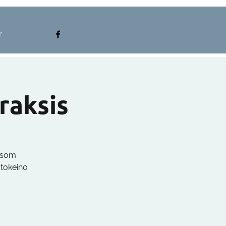
r
praksis
k som
utokeino