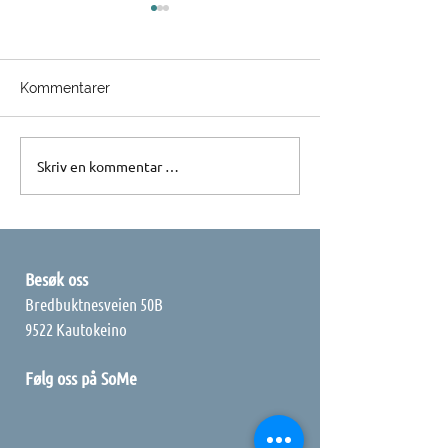
Kommentarer
Skriv en kommentar …
Nannet i omstilling –
Workshop: «Alt
status og veien mot
om kommunika
2027
Besøk oss
Bredbuktnesveien 50B
9522 Kautokeino
Følg oss på SoMe