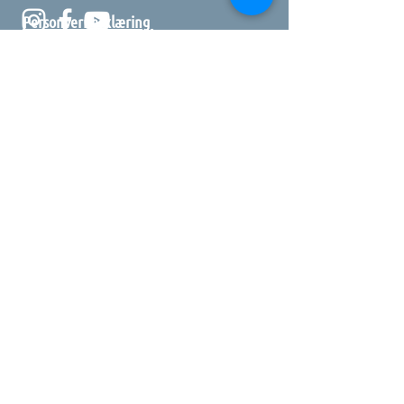
Personvernerklæring
Kontakt oss
E-post:
post@ovddos.com
Tlf:
+47 70309834
Ovddos AS, org.nr
924 599 049
Om Ovddos
Om oss
Organisasjon
Tilgjengelighetserklæring