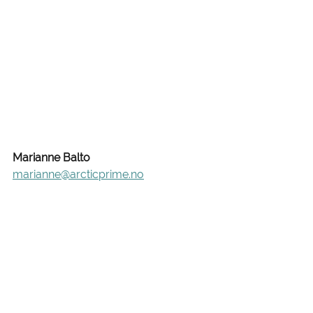
Marianne Balto 
marianne@arcticprime.no